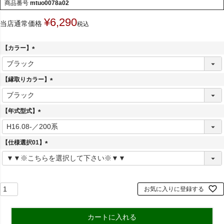
商品番号
mtuo0078a02
¥
6,290
当店通常価格
税込
【カラー】
(
必
須
【縁取りカラー】
)
(
必
須
【年式型式】
)
(
必
須
【仕様選択01】
)
(
必
須
)
お気に入りに登録する
カートに入れる