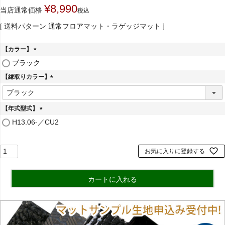
¥
8,990
当店通常価格
税込
送料パターン
通常フロアマット・ラゲッジマット
【カラー】
(
ブラック
必
【縁取りカラー】
須
)
(
必
須
【年式型式】
)
(
H13.06-／CU2
必
須
)
お気に入りに登録する
カートに入れる