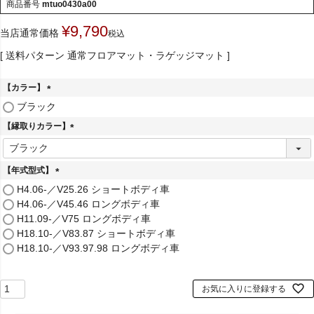
商品番号
mtuo0430a00
¥
9,790
当店通常価格
税込
送料パターン
通常フロアマット・ラゲッジマット
【カラー】
(
ブラック
必
【縁取りカラー】
須
)
(
必
須
【年式型式】
)
(
H4.06-／V25.26 ショートボディ車
必
H4.06-／V45.46 ロングボディ車
須
H11.09-／V75 ロングボディ車
)
H18.10-／V83.87 ショートボディ車
H18.10-／V93.97.98 ロングボディ車
お気に入りに登録する