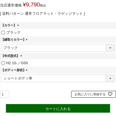
¥
9,790
当店通常価格
税込
送料パターン
通常フロアマット・ラゲッジマット
【カラー】
(
ブラック
必
【縁取りカラー】
須
)
(
必
須
【年式型式】
)
(
H2.10-／G50
必
【ボディー形状】
須
)
(
必
須
)
お気に入りに登録する
カートに入れる