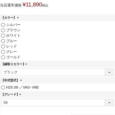
¥
11,890
当店通常価格
税込
【カラー】
(
シルバー
必
ブラウン
須
ホワイト
)
ブルー
レッド
グレー
ゴールド
【縁取りカラー】
(
必
須
【年式型式】
)
(
H26.08-／VAG･VAB
必
【グレード】
須
)
(
必
須
)