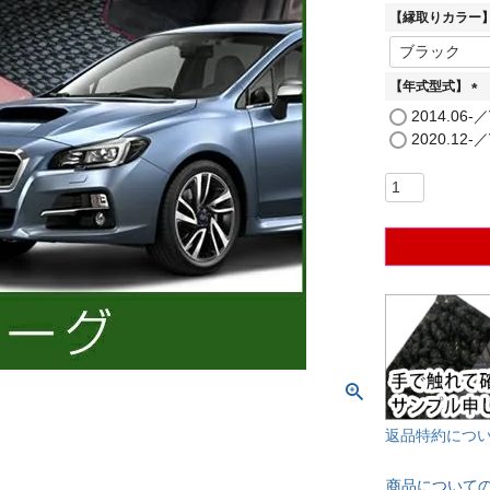
必
【縁取りカラー
須
)
【年式型式】
(
2014.06-
必
2020.12-
須
)
返品特約につ
商品について