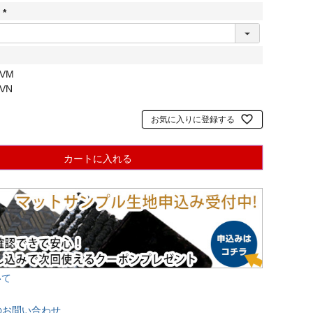
】
(
必
須
)
／VM
／VN
お気に入りに登録する
カートに入れる
いて
のお問い合わせ