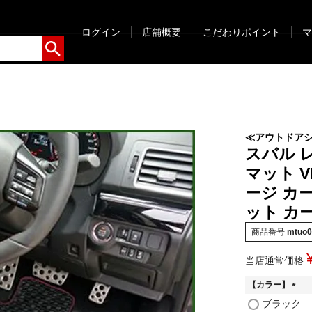
ログイン
店舗概要
こだわりポイント
マ
≪アウトドア
スバル 
マット V
ージ カ
ット カ
商品番号
mtuo0
当店通常価格
【カラー】
(
ブラック