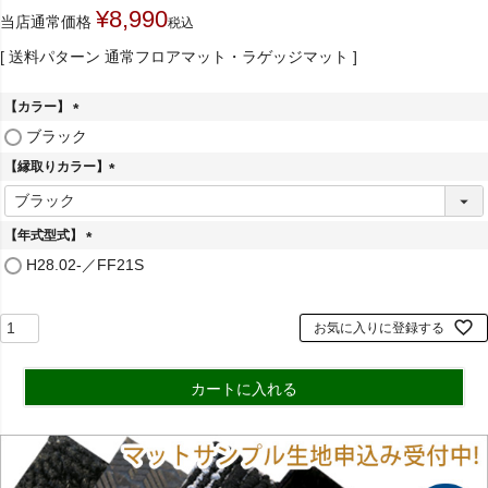
¥
8,990
当店通常価格
税込
送料パターン
通常フロアマット・ラゲッジマット
【カラー】
(
ブラック
必
【縁取りカラー】
須
)
(
必
須
【年式型式】
)
(
H28.02-／FF21S
必
須
)
お気に入りに登録する
カートに入れる