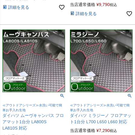
当店通常価格
¥
9,790
税込
詳細を見る
詳細を見る
≪アウトドアシリーズ≫水洗い可能で簡
≪アウトドアシリーズ≫水洗い可能で簡
単お手入れ生地
単お手入れ生地
ダイハツ ムーヴキャンバス フロ
ダイハツ ミラジーノ フロアマッ
アマット1台分 LA800S
ト1台分 L700 L650 L660 対応
LA810S 対応
当店通常価格
¥
7,290
税込