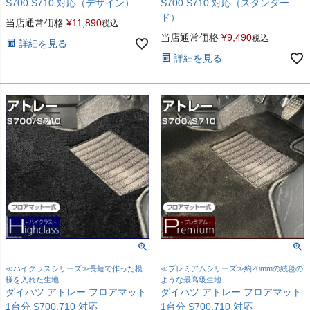
S700 S710 対応（デザイン）
S700 S710 対応（スタンダー
ド）
当店通常価格
¥
11,890
税込
当店通常価格
¥
9,490
税込
詳細を見る
詳細を見る
≪ハイクラスシリーズ≫長短で作った模
≪プレミアムシリーズ≫約20mmの絨毯の
様を入れた生地
ような最高級生地
ダイハツ アトレー フロアマット
ダイハツ アトレー フロアマット
1台分 S700.710 対応
1台分 S700.710 対応