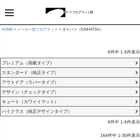
HOME
メーカー別フロアマット
ダイハツ（DAIHATSU）
6
件中
1
-
6
件表示
プレミアム（高級タイプ）
スタンダード（純正タイプ）
アウトドア（ラバータイプ）
デザイン（チェックタイプ）
キュート（カワイイマット）
ハイクラス（純正デザインタイプ）
6
件中
1
-
6
件表示
164
件中
1
-
30
件表示