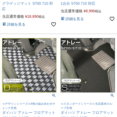
グラゲッジマット S700.710 対
1台分 S700.710 対応
応
当店通常価格
¥
8,990
税込
当店通常価格
¥
18,890
税込
詳細を見る
詳細を見る
≪デザインシリーズ≫8色の組み合わせチ
≪スタンダードシリーズ≫当店基本のル
ェック生地
ープ生地
ダイハツ アトレー フロアマット
ダイハツ アトレー フロアマット