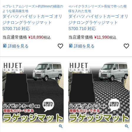
≪プレミアムシリーズ≫約20mmの絨毯の
≪ハイクラスシリーズ≫長短で作った模
ような最高級生地
様を入れた生地
ダイハツ ハイゼットカーゴ オリ
ダイハツ ハイゼットカーゴ オリ
ジナロングラゲッジマット
ジナロングラゲッジマット
S700.710 対応
S700.710 対応
当店通常価格
¥
18,890
当店通常価格
¥
11,990
税込
税込
詳細を見る
詳細を見る