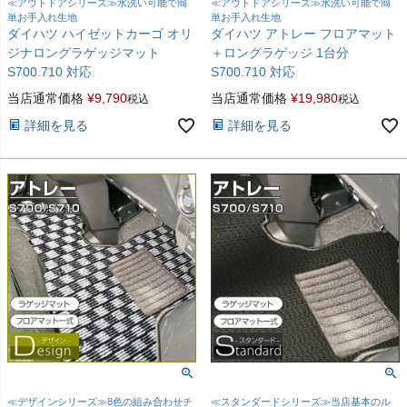
≪アウトドアシリーズ≫水洗い可能で簡
≪アウトドアシリーズ≫水洗い可能で簡
単お手入れ生地
単お手入れ生地
ダイハツ ハイゼットカーゴ オリ
ダイハツ アトレー フロアマット
ジナロングラゲッジマット
＋ロングラゲッジ 1台分
S700.710 対応
S700.710 対応
当店通常価格
¥
9,790
当店通常価格
¥
19,980
税込
税込
詳細を見る
詳細を見る
≪デザインシリーズ≫8色の組み合わせチ
≪スタンダードシリーズ≫当店基本のル