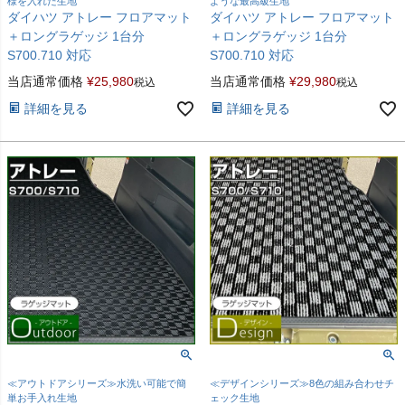
様を入れた生地
ような最高級生地
ダイハツ アトレー フロアマット
ダイハツ アトレー フロアマット
＋ロングラゲッジ 1台分
＋ロングラゲッジ 1台分
S700.710 対応
S700.710 対応
当店通常価格
¥
25,980
当店通常価格
¥
29,980
税込
税込
詳細を見る
詳細を見る
≪アウトドアシリーズ≫水洗い可能で簡
≪デザインシリーズ≫8色の組み合わせチ
単お手入れ生地
ェック生地