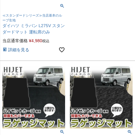
≪スタンダードシリーズ≫当店基本のル
ープ生地
ダイハツ ミラバン L275V スタン
ダードマット 運転席のみ
当店通常価格
¥
4,980
税込
詳細を見る