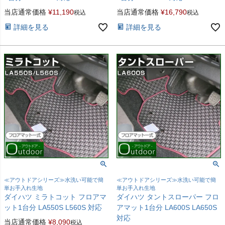
当店通常価格
¥
11,190
当店通常価格
¥
16,790
税込
税込
詳細を見る
詳細を見る
≪アウトドアシリーズ≫水洗い可能で簡
≪アウトドアシリーズ≫水洗い可能で簡
単お手入れ生地
単お手入れ生地
ダイハツ ミラトコット フロアマ
ダイハツ タントスローパー フロ
ット1台分 LA550S L560S 対応
アマット1台分 LA600S LA650S
対応
当店通常価格
¥
8,090
税込