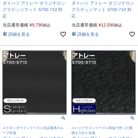
ダイハツ アトレー オリジナロン
ダイハツ アトレー オリジナロン
グラゲッジマット S700.710 対
グラゲッジマット S700.710 対
応
応
当店通常価格
¥
9,790
当店通常価格
¥
12,590
税込
税込
詳細を見る
詳細を見る
≪スタンダードシリーズ≫当店基本のル
≪ハイクラスシリーズ≫長短で作った模
ープ生地
様を入れた生地