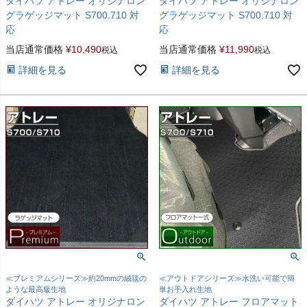
ダイハツ アトレー オリジナロン
ダイハツ アトレー オリジナロン
グラゲッジマット S700.710 対
グラゲッジマット S700.710 対
応
応
当店通常価格
¥
10,490
当店通常価格
¥
11,990
税込
税込
詳細を見る
詳細を見る
≪プレミアムシリーズ≫約20mmの絨毯の
≪アウトドアシリーズ≫水洗い可能で簡
ような最高級生地
単お手入れ生地
ダイハツ アトレー オリジナロン
ダイハツ アトレー フロアマット