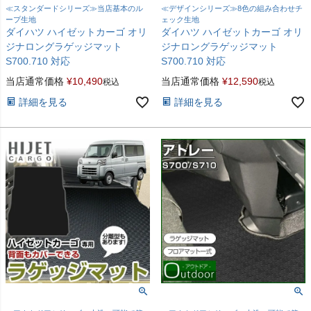
≪スタンダードシリーズ≫当店基本のル
≪デザインシリーズ≫8色の組み合わせチ
ープ生地
ェック生地
ダイハツ ハイゼットカーゴ オリ
ダイハツ ハイゼットカーゴ オリ
ジナロングラゲッジマット
ジナロングラゲッジマット
S700.710 対応
S700.710 対応
当店通常価格
¥
10,490
当店通常価格
¥
12,590
税込
税込
詳細を見る
詳細を見る