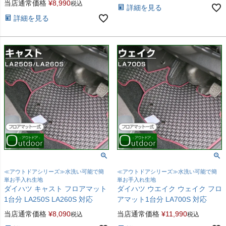
当店通常価格
¥
8,990
税込
詳細を見る
詳細を見る
≪アウトドアシリーズ≫水洗い可能で簡
≪アウトドアシリーズ≫水洗い可能で簡
単お手入れ生地
単お手入れ生地
ダイハツ キャスト フロアマット
ダイハツ ウエイク ウェイク フロ
1台分 LA250S LA260S 対応
アマット1台分 LA700S 対応
当店通常価格
¥
8,090
当店通常価格
¥
11,990
税込
税込