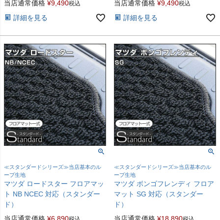
当店通常価格
¥
9,490
当店通常価格
¥
9,490
税込
税込
詳細を見る
詳細を見る
≪スタンダードシリーズ≫当店基本のル
≪スタンダードシリーズ≫当店基本のル
ープ生地
ープ生地
マツダ ロードスター フロアマッ
マツダ ボンゴフレンディ フロア
ト NB NCEC 対応（スタンダー
マット SG 対応（スタンダー
ド）
ド）
当店通常価格
¥
6,890
当店通常価格
¥
18,890
税込
税込