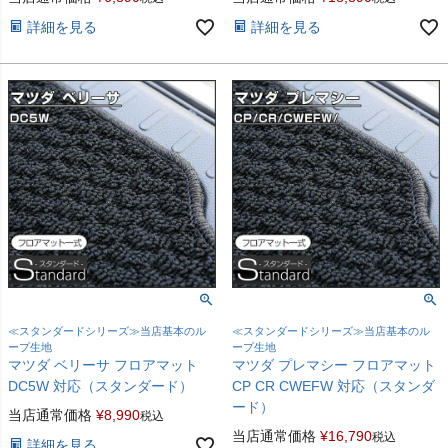
詳細を見る
詳細を見る
≪スタンダードシリーズ≫当店基本のル
≪スタンダードシリーズ≫当店基本のル
ープ生地
ープ生地
マツダ ベリーサ フロアマット
マツダ プレマシー フロアマット
DC5W 対応（スタンダード）
CP CR CWEFW 対応（スタンダ
ード）
当店通常価格
¥
8,990
税込
当店通常価格
¥
16,790
税込
詳細を見る