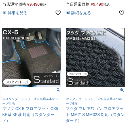
当店通常価格
¥
9,490
当店通常価格
¥
9,490
税込
税込
詳細を見る
詳細を見る
≪スタンダードシリーズ≫当店基本のル
≪スタンダードシリーズ≫当店基本のル
ープ生地
ープ生地
マツダ CX-5 フロアマット CX5
マツダ フレアワゴン フロアマッ
KE系 KF系 対応（スタンダー
ト MM21S MM32S 対応（スタン
ド）
ダード）