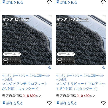
詳細を見る
詳細を見る
≪スタンダードシリーズ≫当店基本のル
≪スタンダードシリーズ≫当店基本のル
ープ生地
ープ生地
マツダ ビアンテ フロアマット
マツダ トリビュート フロアマッ
CC 対応（スタンダード）
ト EP 対応（スタンダード）
当店通常価格
¥
18,890
当店通常価格
¥
10,490
税込
税込
詳細を見る
詳細を見る