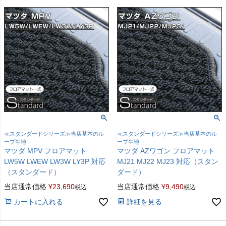
≪スタンダードシリーズ≫当店基本のル
≪スタンダードシリーズ≫当店基本のル
ープ生地
ープ生地
マツダ MPV フロアマット
マツダ AZワゴン フロアマット
LW5W LWEW LW3W LY3P 対応
MJ21 MJ22 MJ23 対応（スタン
（スタンダード）
ダード）
当店通常価格
¥
23,690
当店通常価格
¥
9,490
税込
税込
カートに入れる
詳細を見る