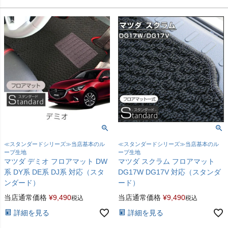
≪スタンダードシリーズ≫当店基本のル
≪スタンダードシリーズ≫当店基本のル
ープ生地
ープ生地
マツダ デミオ フロアマット DW
マツダ スクラム フロアマット
系 DY系 DE系 DJ系 対応（スタ
DG17W DG17V 対応（スタンダ
ンダード）
ード）
当店通常価格
¥
9,490
当店通常価格
¥
9,490
税込
税込
詳細を見る
詳細を見る