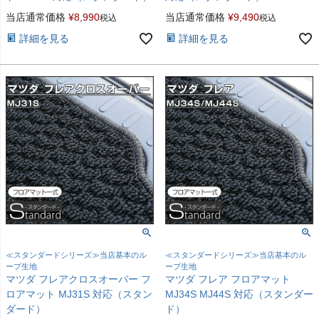
当店通常価格
¥
8,990
当店通常価格
¥
9,490
税込
税込
詳細を見る
詳細を見る
≪スタンダードシリーズ≫当店基本のル
≪スタンダードシリーズ≫当店基本のル
ープ生地
ープ生地
マツダ フレアクロスオーバー フ
マツダ フレア フロアマット
ロアマット MJ31S 対応（スタン
MJ34S MJ44S 対応（スタンダー
ダード）
ド）