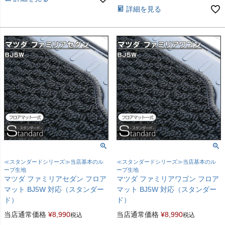
詳細を見る
≪スタンダードシリーズ≫当店基本のル
≪スタンダードシリーズ≫当店基本のル
ープ生地
ープ生地
マツダ ファミリアセダン フロア
マツダ ファミリアワゴン フロア
マット BJ5W 対応（スタンダー
マット BJ5W 対応（スタンダー
ド）
ド）
当店通常価格
¥
8,990
当店通常価格
¥
8,990
税込
税込