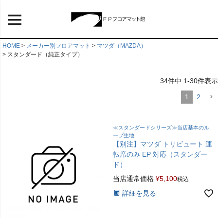
HOME
メーカー別フロアマット
マツダ（MAZDA）
スタンダード（純正タイプ）
34
件中
1
-
30
件表示
1
2
≪スタンダードシリーズ≫当店基本のル
ープ生地
【別注】マツダ トリビュート 運
転席のみ EP 対応（スタンダー
ド）
当店通常価格
¥
5,100
税込
詳細を見る