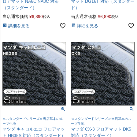
ロアマット NA6C NA8C 対応
マット DG16T 対応（スタンダー
（スタンダード）
ド）
当店通常価格
¥
6,890
当店通常価格
¥
6,890
税込
税込
詳細を見る
詳細を見る
≪スタンダードシリーズ≫当店基本のル
≪スタンダードシリーズ≫当店基本のル
ープ生地
ープ生地
マツダ キャロルエコ フロアマッ
マツダ CX-3 フロアマット DK5
ト HB35S 対応（スタンダード）
対応（スタンダード）