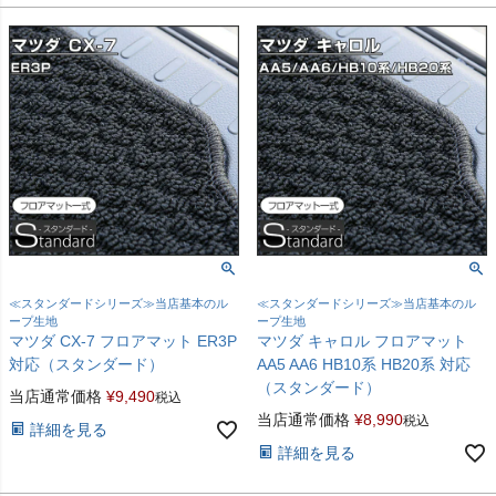
≪スタンダードシリーズ≫当店基本のル
≪スタンダードシリーズ≫当店基本のル
ープ生地
ープ生地
マツダ CX-7 フロアマット ER3P
マツダ キャロル フロアマット
対応（スタンダード）
AA5 AA6 HB10系 HB20系 対応
（スタンダード）
当店通常価格
¥
9,490
税込
当店通常価格
¥
8,990
税込
詳細を見る
詳細を見る