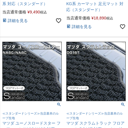
系 対応（スタンダード）
KG系 カーマット 足元マット 対
応（スタンダード）
当店通常価格
¥
9,490
税込
当店通常価格
¥
18,890
税込
詳細を見る
詳細を見る
≪スタンダードシリーズ≫当店基本のル
≪スタンダードシリーズ≫当店基本のル
ープ生地
ープ生地
マツダ ユーノスロードスター フ
マツダ スクラムトラック フロア